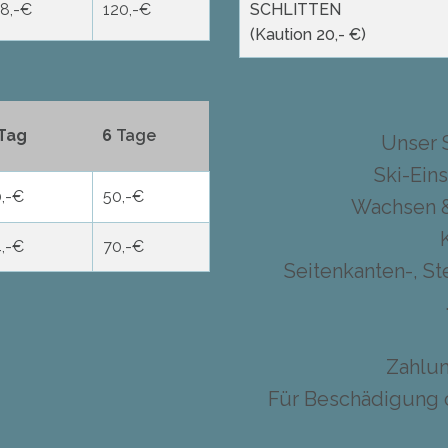
8,-€
120,-€
SCHLITTEN
(Kaution 20,- €)
 Tag
6
Tage
Unser S
Ski-Eins
0,-€
50,-€
Wachsen & 
4,-€
70,-€
Seitenkanten-, Ste
Zahlun
Für Beschädigung 