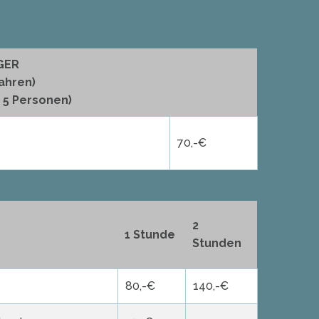
GER
Jahren)
. 5 Personen)
70,-€
2
1 Stunde
Stunden
80,-€
140,-€