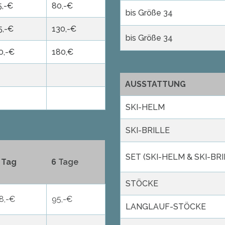
5,-€
80,-€
bis Größe 34
5,-€
130,-€
bis Größe 34
0,-€
180,€
AUSSTATTUNG
SKI-HELM
SKI-BRILLE
SET (SKI-HELM & SKI-BRI
 Tag
6
Tage
STÖCKE
8,-€
95,-€
LANGLAUF-STÖCKE