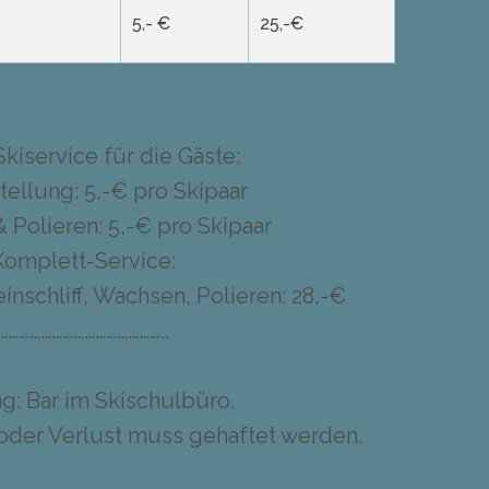
5,- €
25,-€
kiservice für die Gäste:
tellung: 5,-€ pro Skipaar
Polieren: 5,-€ pro Skipaar
Komplett-Service:
inschliff, Wachsen, Polieren: 28,-€
………………………………………..
g: Bar im Skischulbüro.
oder Verlust muss gehaftet werden.