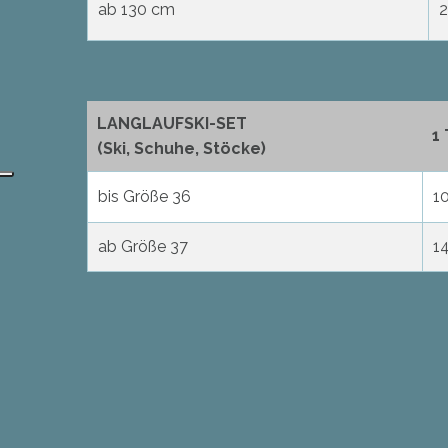
ab 130 cm
2
LANGLAUFSKI-SET
1
(Ski, Schuhe, Stöcke)
bis Größe 36
1
ab Größe 37
1