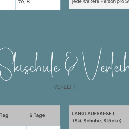
jede weitere Person pro 
70,-€
Skischule & Verlei
VERLEIH
LANGLAUFSKI-SET
 Tag
6
Tage
(Ski, Schuhe, Stöcke)