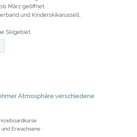
bis März geöffnet.
derband und Kinderskikarussell,
e Skigebiet.
nehmer Atmosphäre verschiedene
 Snowboardkurse
he und Erwachsene ·