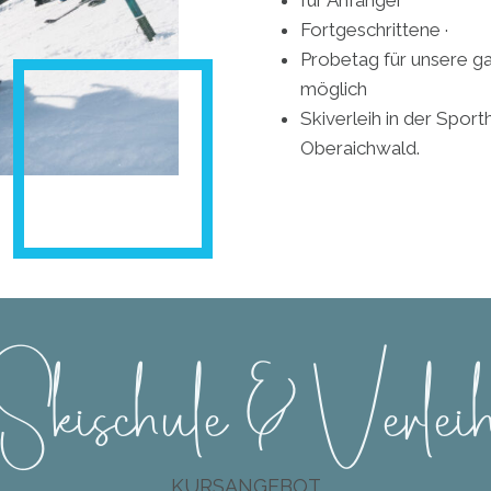
für Anfänger
Fortgeschrittene ·
Probetag für unsere ga
möglich
Skiverleih in der Spo
Oberaichwald.
Skischule & Verlei
KURSANGEBOT