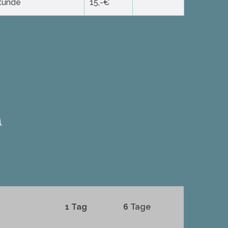
Stunde
15,-€
h
1 Tag
6
Tage