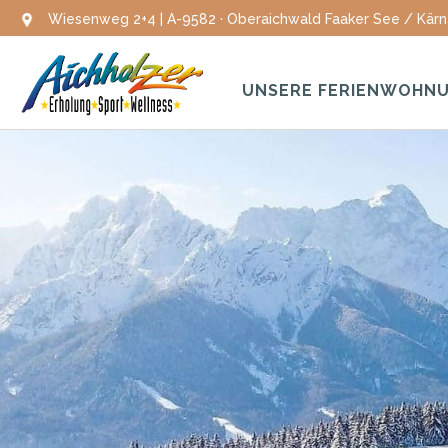
Wiesenweg 2+4 | A-9582 · Oberaichwald Faaker See / Kärn
UNSERE FERIENWOHN